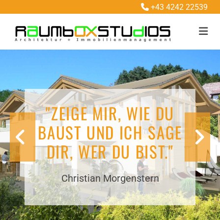
+43 4242 22539

"ZEIGE MIR, WIE DU
BAUST UND ICH SAGE
DIR, WER DU BIST."
Christian Morgenstern